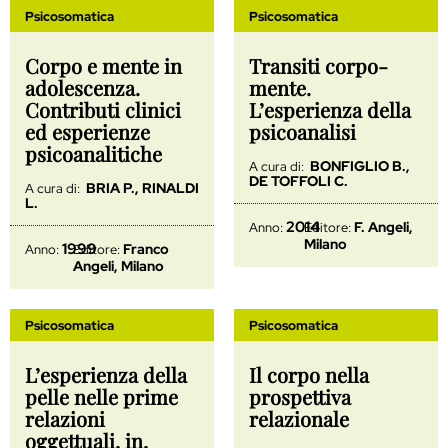
Psicosomatica
Psicosomatica
Corpo e mente in
Transiti corpo-
adolescenza.
mente.
Contributi clinici
L’esperienza della
ed esperienze
psicoanalisi
psicoanalitiche
BONFIGLIO B.,
A cura di:
DE TOFFOLI C.
BRIA P., RINALDI
A cura di:
L.
2014
F. Angeli,
Anno:
Editore:
Milano
1999
Franco
Anno:
Editore:
Angeli, Milano
Psicosomatica
Psicosomatica
L’esperienza della
Il corpo nella
pelle nelle prime
prospettiva
relazioni
relazionale
oggettuali, in,