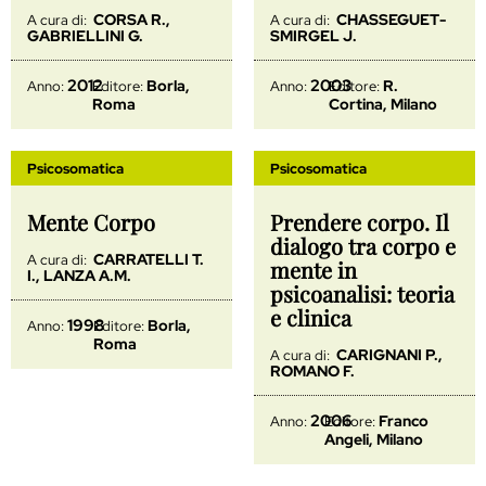
CORSA R.,
CHASSEGUET-
A cura di:
A cura di:
GABRIELLINI G.
SMIRGEL J.
2012
2003
Borla,
R.
Anno:
Editore:
Anno:
Editore:
Roma
Cortina, Milano
Psicosomatica
Psicosomatica
Mente Corpo
Prendere corpo. Il
dialogo tra corpo e
CARRATELLI T.
A cura di:
mente in
I., LANZA A.M.
psicoanalisi: teoria
e clinica
1998
Borla,
Anno:
Editore:
Roma
CARIGNANI P.,
A cura di:
ROMANO F.
2006
Franco
Anno:
Editore:
Angeli, Milano