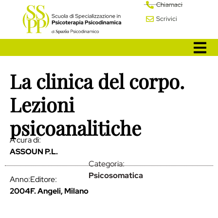
Chiamaci
Scrivici
La clinica del corpo.
Lezioni
psicoanalitiche
A cura di:
ASSOUN P.L.
Categoria:
Psicosomatica
Anno:
Editore:
2004
F. Angeli, Milano