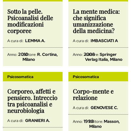
Sotto la pelle.
La mente medica:
Psicoanalisi delle
che significa
modificazioni
umanizzazione
corporee
della medicina?
LEMMA A.
IMBASCIATI A
A cura di:
A cura di:
2010
2008
R. Cortina,
Springer
Anno:
Editore:
Anno:
Editore:
Milano
Verlag Italia, Milano
Psicosomatica
Psicosomatica
Corporeo, affetti e
Corpo-mente e
pensiero. Intreccio
relazione
tra psicoanalisi e
GENOVESE C.
A cura di:
neurobiologia
GRANIERI A.
A cura di:
1998
Masson,
Anno:
Editore:
Milano