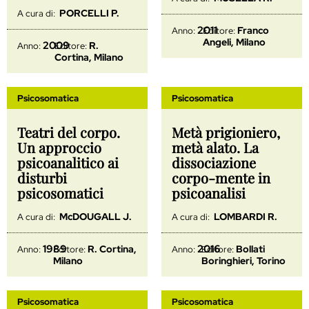
PORCELLI P.
A cura di:
2011
Franco
Anno:
Editore:
Angeli, Milano
2009
R.
Anno:
Editore:
Cortina, Milano
Psicosomatica
Psicosomatica
Teatri del corpo.
Metà prigioniero,
Un approccio
metà alato. La
psicoanalitico ai
dissociazione
disturbi
corpo-mente in
psicosomatici
psicoanalisi
McDOUGALL J.
LOMBARDI R.
A cura di:
A cura di:
1989
2016
R. Cortina,
Bollati
Anno:
Editore:
Anno:
Editore:
Milano
Boringhieri, Torino
Psicosomatica
Psicosomatica