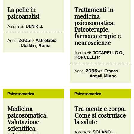
La pelle in
Trattamenti in
psicoanalisi
medicina
psicosomatica.
ULNIK J.
A cura di:
Psicoterapie,
farmacoterapie e
2005
Astrolabio
Anno:
Editore:
neuroscienze
Ubaldini, Roma
TODARELLO O.,
A cura di:
PORCELLI P.
2006
Franco
Anno:
Editore:
Angeli, Milano
Psicosomatica
Psicosomatica
Medicina
Tra mente e corpo.
psicosomatica.
Come si costruisce
Valutazione
la salute
scientifica,
SOLANO L.
A cura di: