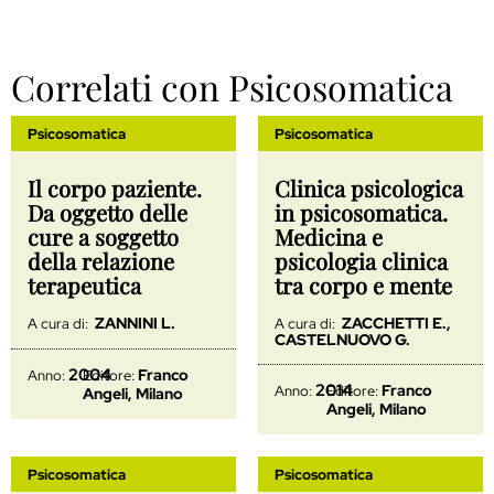
Correlati con Psicosomatica
Psicosomatica
Psicosomatica
Il corpo paziente.
Clinica psicologica
Da oggetto delle
in psicosomatica.
cure a soggetto
Medicina e
della relazione
psicologia clinica
terapeutica
tra corpo e mente
ZANNINI L.
ZACCHETTI E.,
A cura di:
A cura di:
CASTELNUOVO G.
2004
Franco
Anno:
Editore:
2014
Franco
Anno:
Editore:
Angeli, Milano
Angeli, Milano
Psicosomatica
Psicosomatica