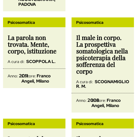
PADOVA
Psicosomatica
Psicosomatica
La parola non
Il male in corpo.
trovata. Mente,
La prospettiva
corpo, istituzione
somatologica nella
psicoterapia della
SCOPPOLA L.
A cura di:
sofferenza del
corpo
2011
Franco
Anno:
Editore:
Angeli, Milano
SCOGNAMIGLIO
A cura di:
R. M.
2008
Franco
Anno:
Editore:
Angeli, Milano
Psicosomatica
Psicosomatica