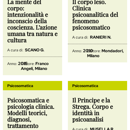
La mente del
Il corpo leso.
corpo:
Clinica
intenzionalità e
psicoanalitica del
inconscio della
fenomeno
coscienza. L’azione
psicosomatico
umana tra natura e
RANIERI N.
A cura di:
cultura
SCANO G.
A cura di:
2010
Mondadori,
Anno:
Editore:
Milano
2015
Franco
Anno:
Editore:
Angeli, Milano
Psicosomatica
Psicosomatica
Psicosomatica e
Il Principe e la
psicologia clinica.
Strega. Corpo e
Modelli teorici,
identità in
diagnosi,
psicoanalisi
trattamento
MUSELLA R.
A cura di: