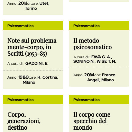
2011
Utet,
Anno:
Editore:
Torino
Psicosomatica
Psicosomatica
Note sul problema
Il metodo
mente-corpo, in
psicosomatico
Scritti (1953-85)
FAVA G. A.,
A cura di:
SONINO N., WISE T. N.
GADDINI, E.
A cura di:
2014
Franco
Anno:
Editore:
1980
R. Cortina,
Anno:
Editore:
Angeli, Milano
Milano
Psicosomatica
Psicosomatica
Corpo,
Il corpo come
generazioni,
specchio del
destino
mondo