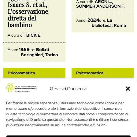
ARON L.,
A cura di:
Isaacs S. et al.,
SOMMER ANDERSON F.
L’osservazione
diretta del
2004
La
Anno:
Editore:
bambino
biblioteca, Roma
BICK E.
A cura di:
1968
Bollati
Anno:
Editore:
Boringhieri, Torino
Psicosomatica
Psicosomatica
L’Io-Pelle
L’epidermide
Gestisci Consenso
nomade e la pelle
ANZIEU D.
A cura di:
psichica
Per fornire le migliori esperienze, utilizziamo tecnologie come i cookie per
memorizzare e/o accedere alle informazioni del dispositivo. Il consenso a
ANZIEU D.
A cura di:
1985
R. Cortina,
Anno:
Editore:
queste tecnologie ci permetterà di elaborare dati come il comportamento di
Milano
navigazione o ID unici su questo sito. Non acconsentire o ritirare il consenso
può influire negativamente su alcune caratteristiche e funzioni.
1990
R. Cortina,
Anno:
Editore:
Milano