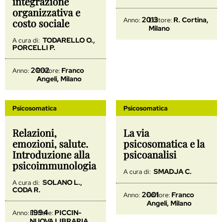
integrazione
organizzativa e
2013
R. Cortina,
Anno:
Editore:
costo sociale
Milano
TODARELLO O.,
A cura di:
PORCELLI P.
2002
Franco
Anno:
Editore:
Angeli, Milano
Psicosomatica
Psicosomatica
Relazioni,
La via
emozioni, salute.
psicosomatica e la
Introduzione alla
psicoanalisi
psicoimmunologia
SMADJA C.
A cura di:
SOLANO L.,
A cura di:
CODA R.
2001
Franco
Anno:
Editore:
Angeli, Milano
1994
PICCIN-
Anno:
Editore:
NUOVA LIBRARIA,