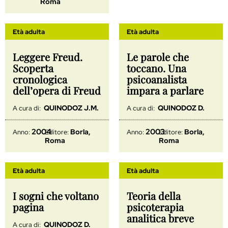
Roma
Età adulta
Età adulta
Leggere Freud.
Le parole che
Scoperta
toccano. Una
cronologica
psicoanalista
dell’opera di Freud
impara a parlare
QUINODOZ J.M.
QUINODOZ D.
A cura di:
A cura di:
2004
2003
Borla,
Borla,
Anno:
Editore:
Anno:
Editore:
Roma
Roma
Età adulta
Età adulta
I sogni che voltano
Teoria della
pagina
psicoterapia
analitica breve
QUINODOZ D.
A cura di: