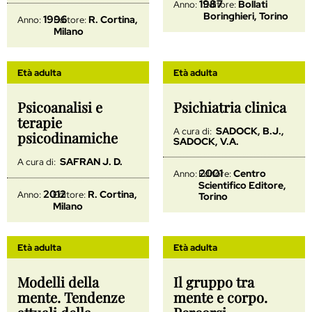
1987
Bollati
Anno:
Editore:
Boringhieri, Torino
1996
R. Cortina,
Anno:
Editore:
Milano
Età adulta
Età adulta
Psicoanalisi e
Psichiatria clinica
terapie
SADOCK, B.J.,
A cura di:
psicodinamiche
SADOCK, V.A.
SAFRAN J. D.
A cura di:
2001
Centro
Anno:
Editore:
Scientifico Editore,
2012
R. Cortina,
Anno:
Editore:
Torino
Milano
Età adulta
Età adulta
Modelli della
Il gruppo tra
mente. Tendenze
mente e corpo.