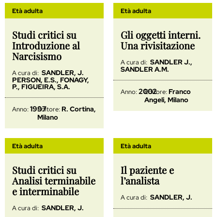
Età adulta
Età adulta
Studi critici su
Gli oggetti interni.
Introduzione al
Una rivisitazione
Narcisismo
SANDLER J.,
A cura di:
SANDLER A.M.
SANDLER, J.
A cura di:
PERSON, E.S., FONAGY,
P., FIGUEIRA, S.A.
2002
Franco
Anno:
Editore:
Angeli, Milano
1997
R. Cortina,
Anno:
Editore:
Milano
Età adulta
Età adulta
Studi critici su
Il paziente e
Analisi terminabile
l’analista
e interminabile
SANDLER, J.
A cura di:
SANDLER, J.
A cura di: