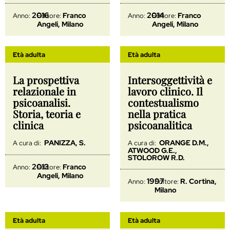
2016
2014
Franco
Franco
Anno:
Editore:
Anno:
Editore:
Angeli, Milano
Angeli, Milano
Età adulta
Età adulta
La prospettiva
Intersoggettività e
relazionale in
lavoro clinico. Il
psicoanalisi.
contestualismo
Storia, teoria e
nella pratica
clinica
psicoanalitica
PANIZZA, S.
ORANGE D.M.,
A cura di:
A cura di:
ATWOOD G.E.,
STOLOROW R.D.
2013
Franco
Anno:
Editore:
Angeli, Milano
1997
R. Cortina,
Anno:
Editore:
Milano
Età adulta
Età adulta