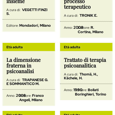
insieme
processo
terapeutico
VEGETTI FINZI
A cura di:
S.
TRONIK E.
A cura di:
Mondadori, Milano
Editore:
2008
R.
Anno:
Editore:
Cortina, Milano
Età adulta
Età adulta
La dimensione
Trattato di terapia
fraterna in
psicoanalitica
psicoanalisi
Thomä, H.,
A cura di:
Kächele, H.
TRAPANESE G.
A cura di:
E SOMMANTICO M.
1990
Bollati
Anno:
Editore:
Boringhieri, Torino
2008
Franco
Anno:
Editore:
Angeli, Milano