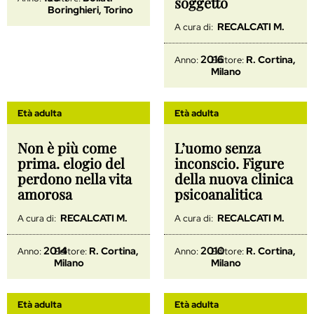
soggetto
Boringhieri, Torino
RECALCATI M.
A cura di:
2016
R. Cortina,
Anno:
Editore:
Milano
Età adulta
Età adulta
Non è più come
L’uomo senza
prima. elogio del
inconscio. Figure
perdono nella vita
della nuova clinica
amorosa
psicoanalitica
RECALCATI M.
RECALCATI M.
A cura di:
A cura di:
2014
2010
R. Cortina,
R. Cortina,
Anno:
Editore:
Anno:
Editore:
Milano
Milano
Età adulta
Età adulta