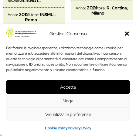
MOMIGLIANO L.
2001
R. Cortina,
Anno:
Editore:
Milano
2012
INSMLI,
Anno:
Editore:
Roma
Gestisci Consenso
Età adulta
Età adulta
Per fornire le migliori esperienze, utilizziamo tecnologie come i cookie per
Famiglie in
Lavorare con la
memorizzare e/o accedere alle informazioni del dispositivo. Il consenso a
trasformazione
famiglia
queste tecnologie ci permetterà di elaborare dati come il comportamento di
navigazione o ID unici su questo sito. Non acconsentire o ritirare il consenso
NICOLÒ A.M.,
NICOLÒ A.M,
A cura di:
A cura di:
può influire negativamente su alcune caratteristiche e funzioni.
BENGOZI P., LUCARELLI
ZAMPINO A.F.
D.
Accetta
2002
Carocci,
Anno:
Editore:
2015
Franco
Anno:
Editore:
Roma
Angeli, Milano
Nega
Visualizza le preferenze
Età adulta
Età adulta
Cookie Policy
Privacy Policy
Quale psicoanalisi
Quale psicoanalisi