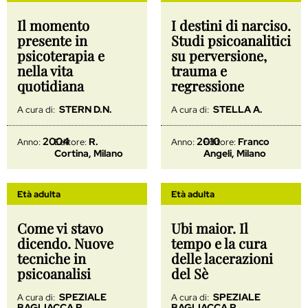
Il momento
I destini di narciso.
presente in
Studi psicoanalitici
psicoterapia e
su perversione,
nella vita
trauma e
quotidiana
regressione
STERN D.N.
STELLA A.
A cura di:
A cura di:
2004
2010
R.
Franco
Anno:
Editore:
Anno:
Editore:
Cortina, Milano
Angeli, Milano
Età adulta
Età adulta
Come vi stavo
Ubi maior. Il
dicendo. Nuove
tempo e la cura
tecniche in
delle lacerazioni
psicoanalisi
del Sè
SPEZIALE
SPEZIALE
A cura di:
A cura di:
BAGLIACCA R.
BAGLIACCA R.