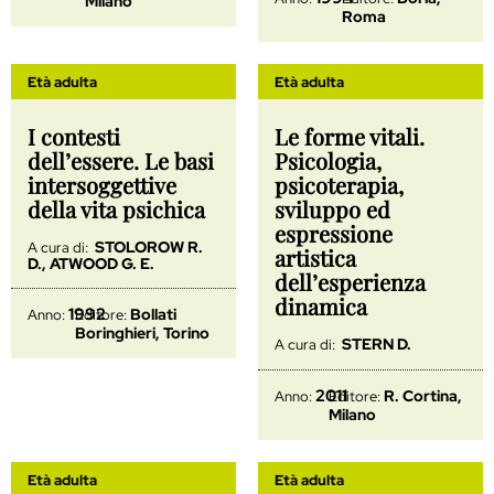
Milano
Roma
Età adulta
Età adulta
I contesti
Le forme vitali.
dell’essere. Le basi
Psicologia,
intersoggettive
psicoterapia,
della vita psichica
sviluppo ed
espressione
STOLOROW R.
A cura di:
artistica
D., ATWOOD G. E.
dell’esperienza
dinamica
1992
Bollati
Anno:
Editore:
Boringhieri, Torino
STERN D.
A cura di:
2011
R. Cortina,
Anno:
Editore:
Milano
Età adulta
Età adulta