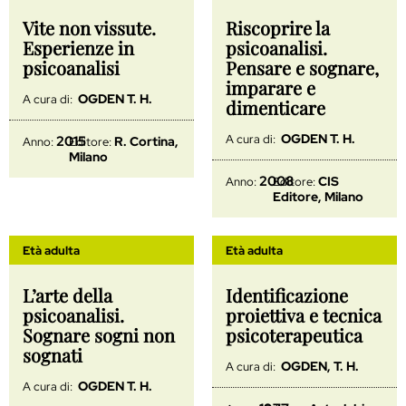
Vite non vissute.
Riscoprire la
Esperienze in
psicoanalisi.
psicoanalisi
Pensare e sognare,
imparare e
OGDEN T. H.
A cura di:
dimenticare
OGDEN T. H.
A cura di:
2015
R. Cortina,
Anno:
Editore:
Milano
2008
CIS
Anno:
Editore:
Editore, Milano
Età adulta
Età adulta
L’arte della
Identificazione
psicoanalisi.
proiettiva e tecnica
Sognare sogni non
psicoterapeutica
sognati
OGDEN, T. H.
A cura di:
OGDEN T. H.
A cura di: