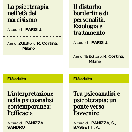
La psicoterapia
Il disturbo
nell’età del
borderline di
narcisismo
personalità.
Eziologia e
PARIS J.
A cura di:
trattamento
PARIS J.
A cura di:
2013
R. Cortina,
Anno:
Editore:
Milano
1993
R. Cortina,
Anno:
Editore:
Milano
Età adulta
Età adulta
L’interpretazione
Tra psicoanalisi e
nella psicoanalisi
psicoterapia: un
contemporanea:
ponte verso
l’efficacia
l’avvenire
PANIZZA
PANIZZA, S.,
A cura di:
A cura di:
SANDRO
BASSETTI, A.