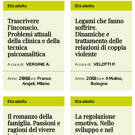
Età adulta
Età adulta
Trascrivere
Legami che fanno
l’inconscio.
soffrire.
Problemi attuali
Dinamiche e
della clinica e della
trattamento delle
tecnica
relazioni di coppia
psicoanalitica
violente
VERGINE A.
VELOTTI P.
A cura di:
A cura di:
2002
2012
Franco
Il Mulino,
Anno:
Editore:
Anno:
Editore:
Angeli, Milano
Bologna
Età adulta
Età adulta
Il romanzo della
La regolazione
famiglia. Passioni e
emotiva. Nello
ragioni del vivere
sviluppo e nel