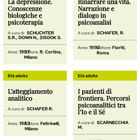
La depressione.
Rinarrare una vita.
Conoscenze
Narrazione e
biologiche e
dialogo in
psicoterapia
psicoanalisi
SCHUCHTER
SCHAFER, R.
A cura di:
A cura di:
S.R., DOWN N., ZISOOK S.
1992
Fioriti,
Anno:
Editore:
1997
R. Cortina,
Anno:
Editore:
Roma
Milano
Età adulta
Età adulta
L’atteggiamento
I pazienti di
analitico
frontiera. Percorsi
psicoanalitici tra
SCHAFER R.
A cura di:
l’Io e il Sé
SCARNECCHIA
A cura di:
1983
Feltrinelli,
Anno:
Editore:
M.
Milano