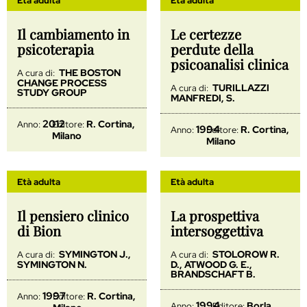
Età adulta
Età adulta
Il cambiamento in
Le certezze
psicoterapia
perdute della
psicoanalisi clinica
THE BOSTON
A cura di:
CHANGE PROCESS
TURILLAZZI
A cura di:
STUDY GROUP
MANFREDI, S.
2012
R. Cortina,
Anno:
Editore:
1994
R. Cortina,
Anno:
Editore:
Milano
Milano
Età adulta
Età adulta
Il pensiero clinico
La prospettiva
di Bion
intersoggettiva
SYMINGTON J.,
STOLOROW R.
A cura di:
A cura di:
SYMINGTON N.
D., ATWOOD G. E.,
BRANDSCHAFT B.
1997
R. Cortina,
Anno:
Editore:
1994
Borla,
Anno:
Editore: