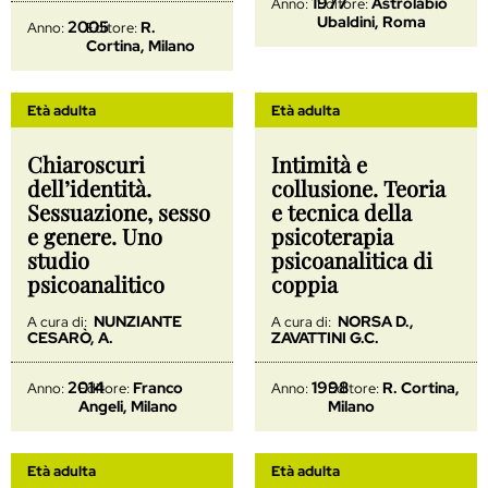
1977
Astrolabio
Anno:
Editore:
Ubaldini, Roma
2005
R.
Anno:
Editore:
Cortina, Milano
Età adulta
Età adulta
Chiaroscuri
Intimità e
dell’identità.
collusione. Teoria
Sessuazione, sesso
e tecnica della
e genere. Uno
psicoterapia
studio
psicoanalitica di
psicoanalitico
coppia
NUNZIANTE
NORSA D.,
A cura di:
A cura di:
CESARÒ, A.
ZAVATTINI G.C.
2014
1998
Franco
R. Cortina,
Anno:
Editore:
Anno:
Editore:
Angeli, Milano
Milano
Età adulta
Età adulta