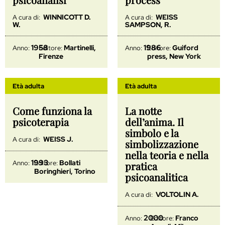
WINNICOTT D.
WEISS
A cura di:
A cura di:
W.
SAMPSON, R.
1958
1986
Martinelli,
Guiford
Anno:
Editore:
Anno:
Editore:
Firenze
press, New York
Età adulta
Età adulta
Come funziona la
La notte
psicoterapia
dell’anima. Il
simbolo e la
WEISS J.
A cura di:
simbolizzazione
nella teoria e nella
1993
Bollati
Anno:
Editore:
pratica
Boringhieri, Torino
psicoanalitica
VOLTOLIN A.
A cura di:
2000
Franco
Anno:
Editore: