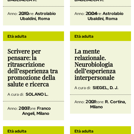
2010
2004
Astrolabio
Astrolabio
Anno:
Editore:
Anno:
Editore:
Ubaldini, Roma
Ubaldini, Roma
Età adulta
Età adulta
Scrivere per
La mente
pensare: la
relazionale.
ritrascrizione
Neurobiologia
dell’esperienza tra
dell’esperienza
promozione della
interpersonale
salute e ricerca
SIEGEL, D. J.
A cura di:
SOLANO L.
A cura di:
2001
R. Cortina,
Anno:
Editore:
Milano
2007
Franco
Anno:
Editore:
Angeli, Milano
Età adulta
Età adulta