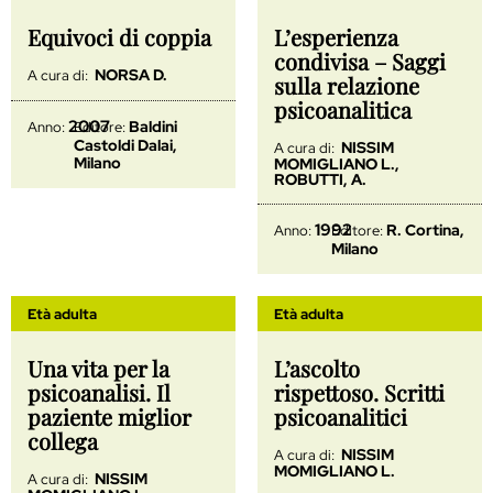
Equivoci di coppia
L’esperienza
condivisa – Saggi
NORSA D.
A cura di:
sulla relazione
psicoanalitica
2007
Baldini
Anno:
Editore:
Castoldi Dalai,
NISSIM
A cura di:
Milano
MOMIGLIANO L.,
ROBUTTI, A.
1992
R. Cortina,
Anno:
Editore:
Milano
Età adulta
Età adulta
Una vita per la
L’ascolto
psicoanalisi. Il
rispettoso. Scritti
paziente miglior
psicoanalitici
collega
NISSIM
A cura di:
MOMIGLIANO L.
NISSIM
A cura di: