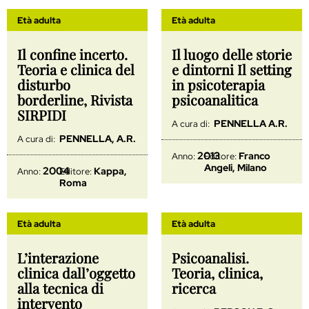
Età adulta
Età adulta
Il confine incerto.
Il luogo delle storie
Teoria e clinica del
e dintorni Il setting
disturbo
in psicoterapia
borderline, Rivista
psicoanalitica
SIRPIDI
PENNELLA A.R.
A cura di:
PENNELLA, A.R.
A cura di:
2013
Franco
Anno:
Editore:
Angeli, Milano
2004
Kappa,
Anno:
Editore:
Roma
Età adulta
Età adulta
L’interazione
Psicoanalisi.
clinica dall’oggetto
Teoria, clinica,
alla tecnica di
ricerca
intervento