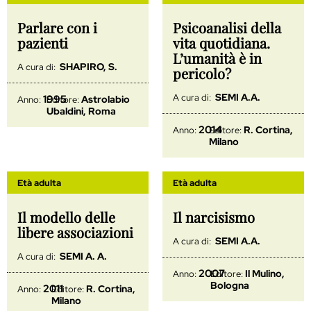
Parlare con i
Psicoanalisi della
pazienti
vita quotidiana.
L’umanità è in
SHAPIRO, S.
A cura di:
pericolo?
SEMI A.A.
A cura di:
1995
Astrolabio
Anno:
Editore:
Ubaldini, Roma
2014
R. Cortina,
Anno:
Editore:
Milano
Età adulta
Età adulta
Il modello delle
Il narcisismo
libere associazioni
SEMI A.A.
A cura di:
SEMI A. A.
A cura di:
2007
Il Mulino,
Anno:
Editore:
Bologna
2011
R. Cortina,
Anno:
Editore:
Milano