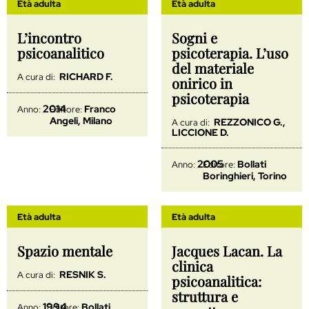
Età adulta
Età adulta
L’incontro
Sogni e
psicoanalitico
psicoterapia. L’uso
del materiale
RICHARD F.
A cura di:
onirico in
psicoterapia
2014
Franco
Anno:
Editore:
Angeli, Milano
REZZONICO G.,
A cura di:
LICCIONE D.
2005
Bollati
Anno:
Editore:
Boringhieri, Torino
Età adulta
Età adulta
Spazio mentale
Jacques Lacan. La
clinica
RESNIK S.
A cura di:
psicoanalitica:
struttura e
1994
Bollati
Anno:
Editore: