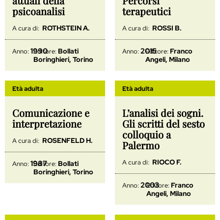
attuali della
Percorsi
psicoanalisi
terapeutici
ROTHSTEIN A.
ROSSI B.
A cura di:
A cura di:
1990
2015
Bollati
Franco
Anno:
Editore:
Anno:
Editore:
Boringhieri, Torino
Angeli, Milano
Età adulta
Età adulta
Comunicazione e
L’analisi dei sogni.
interpretazione
Gli scritti del sesto
colloquio a
ROSENFELD H.
A cura di:
Palermo
RIOCO F.
A cura di:
1987
Bollati
Anno:
Editore:
Boringhieri, Torino
2003
Franco
Anno:
Editore:
Angeli, Milano