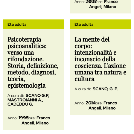
2007
Franco
Anno:
Editore:
Angeli, Milano
Età adulta
Età adulta
Psicoterapia
La mente del
psicoanalitica:
corpo:
verso una
intenzionalità e
rifondazione.
inconscio della
Storia, definizione,
coscienza. L’azione
metodo, diagnosi,
umana tra natura e
teoria,
cultura
epistemologia
SCANO, G. P.
A cura di:
SCANO G.P,
A cura di:
MASTROIANNI A.,
2014
Franco
Anno:
Editore:
CADEDDU G.
Angeli, Milano
1995
Franco
Anno:
Editore:
Angeli, Milano