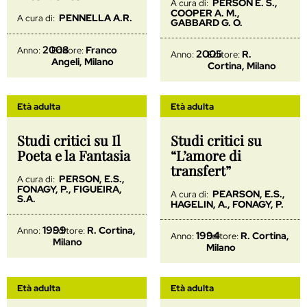
PERSON E. S.,
A cura di:
COOPER A. M.,
PENNELLA A.R.
A cura di:
GABBARD G. O.
2008
Franco
Anno:
Editore:
2005
R.
Anno:
Editore:
Angeli, Milano
Cortina, Milano
Età adulta
Età adulta
Studi critici su Il
Studi critici su
Poeta e la Fantasia
“L’amore di
transfert”
PERSON, E.S.,
A cura di:
FONAGY, P., FIGUEIRA,
PEARSON, E.S.,
A cura di:
S.A.
HAGELIN, A., FONAGY, P.
1999
R. Cortina,
Anno:
Editore:
1994
R. Cortina,
Anno:
Editore:
Milano
Milano
Età adulta
Età adulta