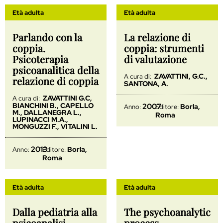
Età adulta
Età adulta
Parlando con la
La relazione di
coppia.
coppia: strumenti
Psicoterapia
di valutazione
psicoanalitica della
ZAVATTINI, G.C.,
A cura di:
relazione di coppia
SANTONA, A.
ZAVATTINI G.C,
A cura di:
BIANCHINI B., CAPELLO
2007
Borla,
Anno:
Editore:
M., DALLANEGRA L.,
Roma
LUPINACCI M.A.,
MONGUZZI F., VITALINI L.
2013
Borla,
Anno:
Editore:
Roma
Età adulta
Età adulta
Dalla pediatria alla
The psychoanalytic
psicoanalisi
process