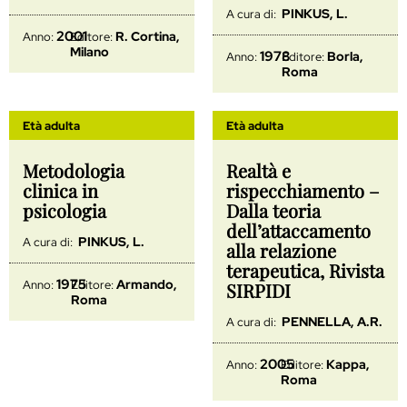
PINKUS, L.
A cura di:
2001
R. Cortina,
Anno:
Editore:
Milano
1978
Borla,
Anno:
Editore:
Roma
Età adulta
Età adulta
Metodologia
Realtà e
clinica in
rispecchiamento –
psicologia
Dalla teoria
dell’attaccamento
PINKUS, L.
A cura di:
alla relazione
terapeutica, Rivista
1975
Armando,
Anno:
Editore:
SIRPIDI
Roma
PENNELLA, A.R.
A cura di:
2005
Kappa,
Anno:
Editore:
Roma