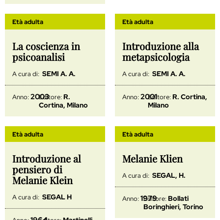
Età adulta
Età adulta
La coscienza in
Introduzione alla
psicoanalisi
metapsicologia
SEMI A. A.
SEMI A. A.
A cura di:
A cura di:
2003
2001
R.
R. Cortina,
Anno:
Editore:
Anno:
Editore:
Cortina, Milano
Milano
Età adulta
Età adulta
Introduzione al
Melanie Klien
pensiero di
SEGAL, H.
A cura di:
Melanie Klein
SEGAL H
A cura di:
1979
Bollati
Anno:
Editore:
Boringhieri, Torino
1964
Martinelli,