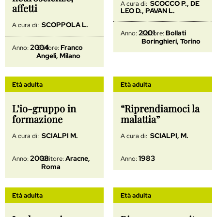
SCOCCO P., DE
A cura di:
affetti
LEO D., PAVAN L.
SCOPPOLA L.
A cura di:
2001
Bollati
Anno:
Editore:
Boringhieri, Torino
2004
Franco
Anno:
Editore:
Angeli, Milano
Età adulta
Età adulta
L’io-gruppo in
“Riprendiamoci la
formazione
malattia”
SCIALPI M.
SCIALPI, M.
A cura di:
A cura di:
2008
1983
Aracne,
Anno:
Editore:
Anno:
Roma
Età adulta
Età adulta