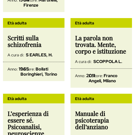
Anno:
Editore:
Firenze
Età adulta
Età adulta
Scritti sulla
La parola non
schizofrenia
trovata. Mente,
corpo e istituzione
S EARLES, H.
A cura di:
SCOPPOLA L.
A cura di:
1965
Bollati
Anno:
Editore:
Boringhieri, Torino
2011
Franco
Anno:
Editore:
Angeli, Milano
Età adulta
Età adulta
L’esperienza di
Manuale di
essere sé.
psicoterapia
Psicoanalisi,
dell’anziano
neuroscienze,