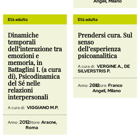
Angeli, Milano
Età adulta
Età adulta
Dinamiche
Prendersi cura. Sul
temporali
senso
dell’interazione tra
dell’esperienza
emozioni e
psicoanalitica
memoria, in
VERGINE A., DE
A cura di:
Battaglini I. (a cura
SILVERSTRIS P.
di), Psicodinamica
del Sé nelle
2012
Franco
Anno:
Editore:
relazioni
Angeli, Milano
interpersonali
VIGGIANO M.P.
A cura di:
2012
Aracne,
Anno:
Editore:
Roma