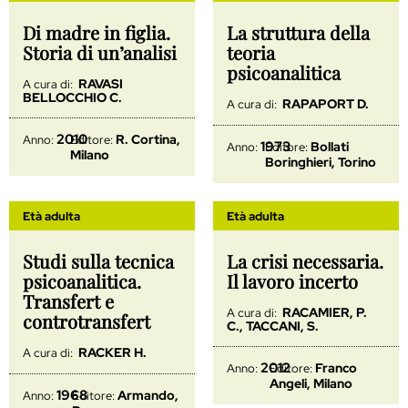
Di madre in figlia.
La struttura della
Storia di un’analisi
teoria
psicoanalitica
RAVASI
A cura di:
BELLOCCHIO C.
RAPAPORT D.
A cura di:
2010
R. Cortina,
Anno:
Editore:
1973
Bollati
Anno:
Editore:
Milano
Boringhieri, Torino
Età adulta
Età adulta
Studi sulla tecnica
La crisi necessaria.
psicoanalitica.
Il lavoro incerto
Transfert e
RACAMIER, P.
A cura di:
controtransfert
C., TACCANI, S.
RACKER H.
A cura di:
2012
Franco
Anno:
Editore:
Angeli, Milano
1968
Armando,
Anno:
Editore: