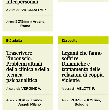
interpersonali
VIGGIANO M.P.
A cura di:
2012
Aracne,
Anno:
Editore:
Roma
Età adulta
Età adulta
Trascrivere
Legami che fanno
l’inconscio.
soffrire.
Problemi attuali
Dinamiche e
della clinica e della
trattamento delle
tecnica
relazioni di coppia
psicoanalitica
violente
VERGINE A.
VELOTTI P.
A cura di:
A cura di:
2002
2012
Franco
Il Mulino,
Anno:
Editore:
Anno:
Editore:
Angeli, Milano
Bologna