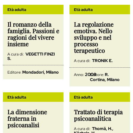
Età adulta
Età adulta
Il romanzo della
La regolazione
famiglia. Passioni e
emotiva. Nello
ragioni del vivere
sviluppo e nel
insieme
processo
terapeutico
VEGETTI FINZI
A cura di:
S.
TRONIK E.
A cura di:
Mondadori, Milano
Editore:
2008
R.
Anno:
Editore:
Cortina, Milano
Età adulta
Età adulta
La dimensione
Trattato di terapia
fraterna in
psicoanalitica
psicoanalisi
Thomä, H.,
A cura di:
Kächele, H.