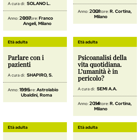
SOLANO L.
A cura di:
2001
R. Cortina,
Anno:
Editore:
Milano
2007
Franco
Anno:
Editore:
Angeli, Milano
Età adulta
Età adulta
Parlare con i
Psicoanalisi della
pazienti
vita quotidiana.
L’umanità è in
SHAPIRO, S.
A cura di:
pericolo?
SEMI A.A.
A cura di:
1995
Astrolabio
Anno:
Editore:
Ubaldini, Roma
2014
R. Cortina,
Anno:
Editore:
Milano
Età adulta
Età adulta