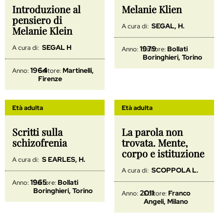
Introduzione al
Melanie Klien
pensiero di
SEGAL, H.
A cura di:
Melanie Klein
SEGAL H
A cura di:
1979
Bollati
Anno:
Editore:
Boringhieri, Torino
1964
Martinelli,
Anno:
Editore:
Firenze
Età adulta
Età adulta
Scritti sulla
La parola non
schizofrenia
trovata. Mente,
corpo e istituzione
S EARLES, H.
A cura di:
SCOPPOLA L.
A cura di:
1965
Bollati
Anno:
Editore:
Boringhieri, Torino
2011
Franco
Anno:
Editore:
Angeli, Milano