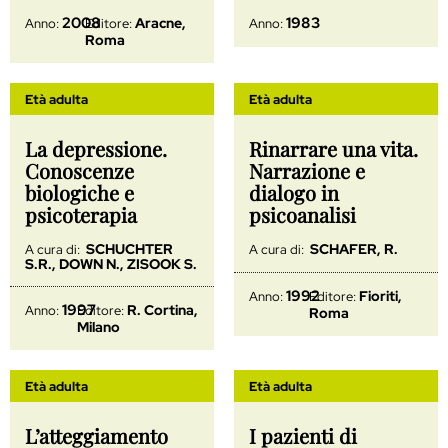
2008
1983
Aracne,
Anno:
Editore:
Anno:
Roma
Età adulta
Età adulta
La depressione.
Rinarrare una vita.
Conoscenze
Narrazione e
biologiche e
dialogo in
psicoterapia
psicoanalisi
SCHUCHTER
SCHAFER, R.
A cura di:
A cura di:
S.R., DOWN N., ZISOOK S.
1992
Fioriti,
Anno:
Editore:
1997
R. Cortina,
Anno:
Editore:
Roma
Milano
Età adulta
Età adulta
L’atteggiamento
I pazienti di