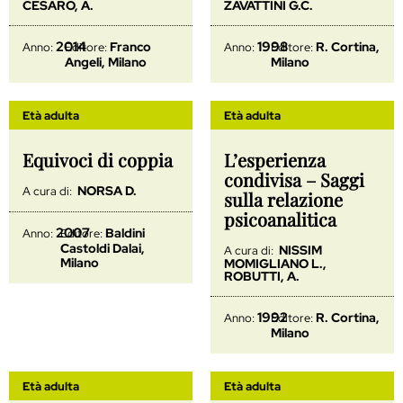
CESARÒ, A.
ZAVATTINI G.C.
2014
1998
Franco
R. Cortina,
Anno:
Editore:
Anno:
Editore:
Angeli, Milano
Milano
Età adulta
Età adulta
Equivoci di coppia
L’esperienza
condivisa – Saggi
NORSA D.
A cura di:
sulla relazione
psicoanalitica
2007
Baldini
Anno:
Editore:
Castoldi Dalai,
NISSIM
A cura di:
Milano
MOMIGLIANO L.,
ROBUTTI, A.
1992
R. Cortina,
Anno:
Editore:
Milano
Età adulta
Età adulta