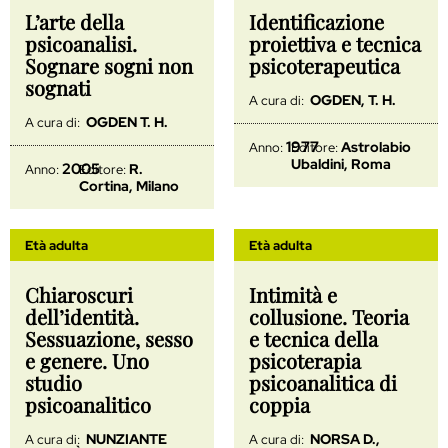
L’arte della
Identificazione
psicoanalisi.
proiettiva e tecnica
Sognare sogni non
psicoterapeutica
sognati
OGDEN, T. H.
A cura di:
OGDEN T. H.
A cura di:
1977
Astrolabio
Anno:
Editore:
Ubaldini, Roma
2005
R.
Anno:
Editore:
Cortina, Milano
Età adulta
Età adulta
Chiaroscuri
Intimità e
dell’identità.
collusione. Teoria
Sessuazione, sesso
e tecnica della
e genere. Uno
psicoterapia
studio
psicoanalitica di
psicoanalitico
coppia
NUNZIANTE
NORSA D.,
A cura di:
A cura di: