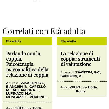
Correlati con Età adulta
Età adulta
Età adulta
Parlando con la
La relazione di
coppia.
coppia: strumenti
Psicoterapia
di valutazione
psicoanalitica della
ZAVATTINI, G.C.,
A cura di:
relazione di coppia
SANTONA, A.
ZAVATTINI G.C,
A cura di:
BIANCHINI B., CAPELLO
2007
Borla,
Anno:
Editore:
M., DALLANEGRA L.,
Roma
LUPINACCI M.A.,
MONGUZZI F., VITALINI L.
2013
Borla,
Anno:
Editore: