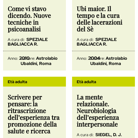
Come vi stavo
Ubi maior. Il
dicendo. Nuove
tempo e la cura
tecniche in
delle lacerazioni
psicoanalisi
del Sè
SPEZIALE
SPEZIALE
A cura di:
A cura di:
BAGLIACCA R.
BAGLIACCA R.
2010
2004
Astrolabio
Astrolabio
Anno:
Editore:
Anno:
Editore:
Ubaldini, Roma
Ubaldini, Roma
Età adulta
Età adulta
Scrivere per
La mente
pensare: la
relazionale.
ritrascrizione
Neurobiologia
dell’esperienza tra
dell’esperienza
promozione della
interpersonale
salute e ricerca
SIEGEL, D. J.
A cura di: