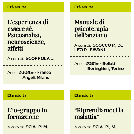
Età adulta
Età adulta
L’esperienza di
Manuale di
essere sé.
psicoterapia
Psicoanalisi,
dell’anziano
neuroscienze,
SCOCCO P., DE
A cura di:
affetti
LEO D., PAVAN L.
SCOPPOLA L.
A cura di:
2001
Bollati
Anno:
Editore:
Boringhieri, Torino
2004
Franco
Anno:
Editore:
Angeli, Milano
Età adulta
Età adulta
L’io-gruppo in
“Riprendiamoci la
formazione
malattia”
SCIALPI M.
SCIALPI, M.
A cura di:
A cura di: