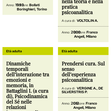
nella teoria e nella
1993
Bollati
Anno:
Editore:
pratica
Boringhieri, Torino
psicoanalitica
VOLTOLIN A.
A cura di:
2000
Franco
Anno:
Editore:
Angeli, Milano
Età adulta
Età adulta
Dinamiche
Prendersi cura. Sul
temporali
senso
dell’interazione tra
dell’esperienza
emozioni e
psicoanalitica
memoria, in
VERGINE A., DE
A cura di:
Battaglini I. (a cura
SILVERSTRIS P.
di), Psicodinamica
del Sé nelle
2012
Franco
Anno:
Editore:
relazioni
Angeli, Milano