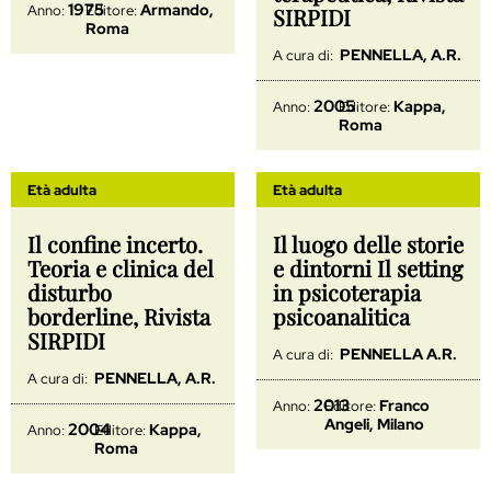
1975
Armando,
Anno:
Editore:
SIRPIDI
Roma
PENNELLA, A.R.
A cura di:
2005
Kappa,
Anno:
Editore:
Roma
Età adulta
Età adulta
Il confine incerto.
Il luogo delle storie
Teoria e clinica del
e dintorni Il setting
disturbo
in psicoterapia
borderline, Rivista
psicoanalitica
SIRPIDI
PENNELLA A.R.
A cura di:
PENNELLA, A.R.
A cura di:
2013
Franco
Anno:
Editore:
Angeli, Milano
2004
Kappa,
Anno:
Editore:
Roma