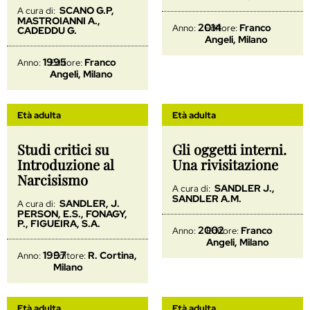
SCANO G.P,
A cura di:
MASTROIANNI A.,
2014
Franco
Anno:
Editore:
CADEDDU G.
Angeli, Milano
1995
Franco
Anno:
Editore:
Angeli, Milano
Età adulta
Età adulta
Studi critici su
Gli oggetti interni.
Introduzione al
Una rivisitazione
Narcisismo
SANDLER J.,
A cura di:
SANDLER A.M.
SANDLER, J.
A cura di:
PERSON, E.S., FONAGY,
P., FIGUEIRA, S.A.
2002
Franco
Anno:
Editore:
Angeli, Milano
1997
R. Cortina,
Anno:
Editore:
Milano
Età adulta
Età adulta