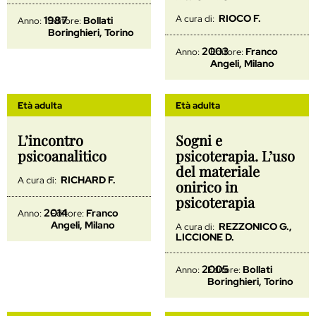
RIOCO F.
A cura di:
1987
Bollati
Anno:
Editore:
Boringhieri, Torino
2003
Franco
Anno:
Editore:
Angeli, Milano
Età adulta
Età adulta
L’incontro
Sogni e
psicoanalitico
psicoterapia. L’uso
del materiale
RICHARD F.
A cura di:
onirico in
psicoterapia
2014
Franco
Anno:
Editore:
Angeli, Milano
REZZONICO G.,
A cura di:
LICCIONE D.
2005
Bollati
Anno:
Editore:
Boringhieri, Torino