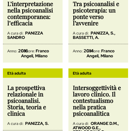
L’interpretazione
Tra psicoanalisi e
nella psicoanalisi
psicoterapia: un
contemporanea:
ponte verso
l’efficacia
l’avvenire
PANIZZA
PANIZZA, S.,
A cura di:
A cura di:
SANDRO
BASSETTI, A.
2016
2014
Franco
Franco
Anno:
Editore:
Anno:
Editore:
Angeli, Milano
Angeli, Milano
Età adulta
Età adulta
La prospettiva
Intersoggettività e
relazionale in
lavoro clinico. Il
psicoanalisi.
contestualismo
Storia, teoria e
nella pratica
clinica
psicoanalitica
PANIZZA, S.
ORANGE D.M.,
A cura di:
A cura di:
ATWOOD G.E.,