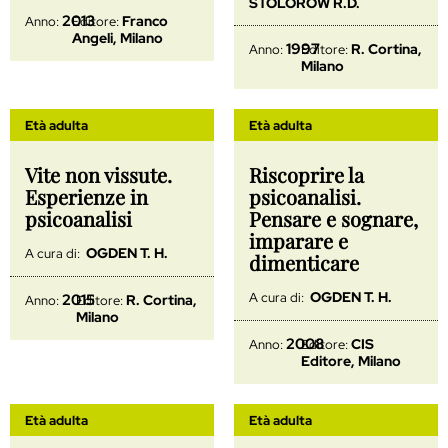
STOLOROW R.D.
2013
Franco
Anno:
Editore:
Angeli, Milano
1997
R. Cortina,
Anno:
Editore:
Milano
Età adulta
Età adulta
Vite non vissute.
Riscoprire la
Esperienze in
psicoanalisi.
psicoanalisi
Pensare e sognare,
imparare e
OGDEN T. H.
A cura di:
dimenticare
OGDEN T. H.
A cura di:
2015
R. Cortina,
Anno:
Editore:
Milano
2008
CIS
Anno:
Editore:
Editore, Milano
Età adulta
Età adulta