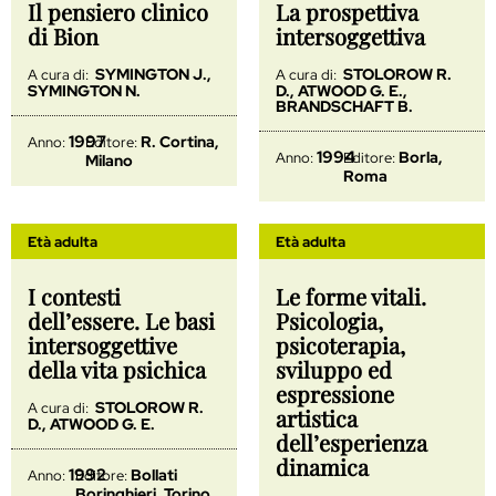
Il pensiero clinico
La prospettiva
di Bion
intersoggettiva
SYMINGTON J.,
STOLOROW R.
A cura di:
A cura di:
SYMINGTON N.
D., ATWOOD G. E.,
BRANDSCHAFT B.
1997
R. Cortina,
Anno:
Editore:
1994
Borla,
Anno:
Editore:
Milano
Roma
Età adulta
Età adulta
I contesti
Le forme vitali.
dell’essere. Le basi
Psicologia,
intersoggettive
psicoterapia,
della vita psichica
sviluppo ed
espressione
STOLOROW R.
A cura di:
artistica
D., ATWOOD G. E.
dell’esperienza
dinamica
1992
Bollati
Anno:
Editore:
Boringhieri, Torino