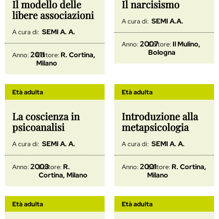
Il modello delle
Il narcisismo
libere associazioni
SEMI A.A.
A cura di:
SEMI A. A.
A cura di:
2007
Il Mulino,
Anno:
Editore:
Bologna
2011
R. Cortina,
Anno:
Editore:
Milano
Età adulta
Età adulta
La coscienza in
Introduzione alla
psicoanalisi
metapsicologia
SEMI A. A.
SEMI A. A.
A cura di:
A cura di:
2003
2001
R.
R. Cortina,
Anno:
Editore:
Anno:
Editore:
Cortina, Milano
Milano
Età adulta
Età adulta