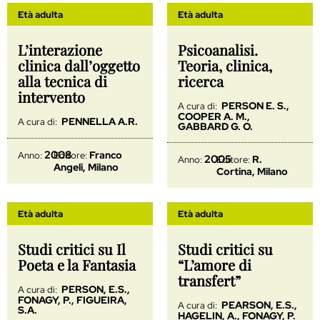
Età adulta
Età adulta
L’interazione
Psicoanalisi.
clinica dall’oggetto
Teoria, clinica,
alla tecnica di
ricerca
intervento
PERSON E. S.,
A cura di:
COOPER A. M.,
PENNELLA A.R.
A cura di:
GABBARD G. O.
2008
Franco
Anno:
Editore:
2005
R.
Anno:
Editore:
Angeli, Milano
Cortina, Milano
Età adulta
Età adulta
Studi critici su Il
Studi critici su
Poeta e la Fantasia
“L’amore di
transfert”
PERSON, E.S.,
A cura di:
FONAGY, P., FIGUEIRA,
PEARSON, E.S.,
A cura di:
S.A.
HAGELIN, A., FONAGY, P.