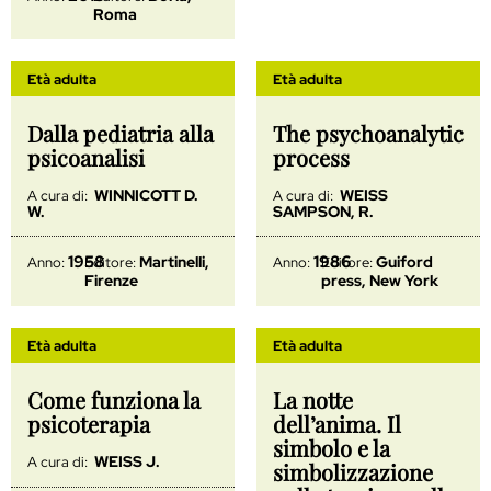
Roma
Età adulta
Età adulta
Dalla pediatria alla
The psychoanalytic
psicoanalisi
process
WINNICOTT D.
WEISS
A cura di:
A cura di:
W.
SAMPSON, R.
1958
1986
Martinelli,
Guiford
Anno:
Editore:
Anno:
Editore:
Firenze
press, New York
Età adulta
Età adulta
Come funziona la
La notte
psicoterapia
dell’anima. Il
simbolo e la
WEISS J.
A cura di:
simbolizzazione