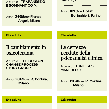
TRAPANESE G.
A cura di:
E SOMMANTICO M.
1990
Bollati
Anno:
Editore:
Boringhieri, Torino
2008
Franco
Anno:
Editore:
Angeli, Milano
Età adulta
Età adulta
Il cambiamento in
Le certezze
psicoterapia
perdute della
psicoanalisi clinica
THE BOSTON
A cura di:
CHANGE PROCESS
TURILLAZZI
A cura di:
STUDY GROUP
MANFREDI, S.
2012
R. Cortina,
Anno:
Editore:
1994
R. Cortina,
Anno:
Editore:
Milano
Milano
Età adulta
Età adulta