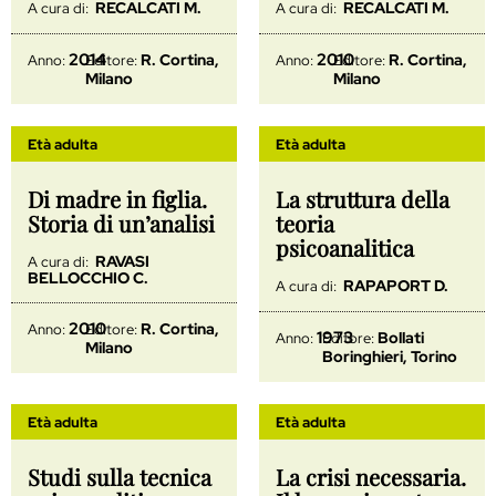
RECALCATI M.
RECALCATI M.
A cura di:
A cura di:
2014
2010
R. Cortina,
R. Cortina,
Anno:
Editore:
Anno:
Editore:
Milano
Milano
Età adulta
Età adulta
Di madre in figlia.
La struttura della
Storia di un’analisi
teoria
psicoanalitica
RAVASI
A cura di:
BELLOCCHIO C.
RAPAPORT D.
A cura di:
2010
R. Cortina,
Anno:
Editore:
1973
Bollati
Anno:
Editore:
Milano
Boringhieri, Torino
Età adulta
Età adulta
Studi sulla tecnica
La crisi necessaria.