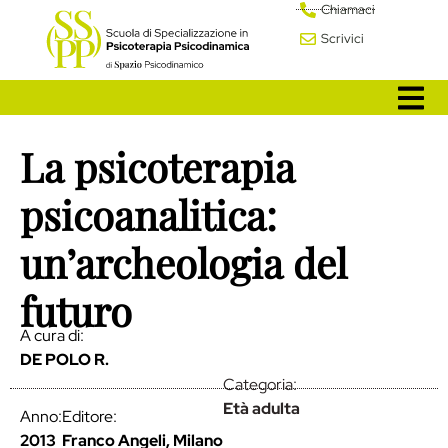
Chiamaci
Scrivici
La psicoterapia
psicoanalitica:
un’archeologia del
futuro
A cura di:
DE POLO R.
Categoria:
Età adulta
Anno:
Editore:
2013
Franco Angeli, Milano