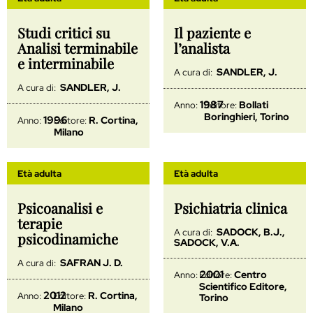
Studi critici su
Il paziente e
Analisi terminabile
l’analista
e interminabile
SANDLER, J.
A cura di:
SANDLER, J.
A cura di:
1987
Bollati
Anno:
Editore:
Boringhieri, Torino
1996
R. Cortina,
Anno:
Editore:
Milano
Età adulta
Età adulta
Psicoanalisi e
Psichiatria clinica
terapie
SADOCK, B.J.,
A cura di:
psicodinamiche
SADOCK, V.A.
SAFRAN J. D.
A cura di:
2001
Centro
Anno:
Editore:
Scientifico Editore,
2012
R. Cortina,
Anno:
Editore:
Torino
Milano