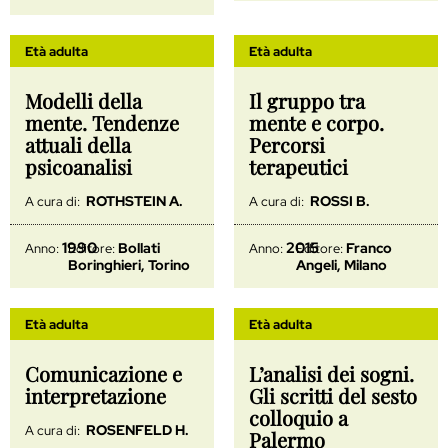
Età adulta
Età adulta
Modelli della
Il gruppo tra
mente. Tendenze
mente e corpo.
attuali della
Percorsi
psicoanalisi
terapeutici
ROTHSTEIN A.
ROSSI B.
A cura di:
A cura di:
1990
2015
Bollati
Franco
Anno:
Editore:
Anno:
Editore:
Boringhieri, Torino
Angeli, Milano
Età adulta
Età adulta
Comunicazione e
L’analisi dei sogni.
interpretazione
Gli scritti del sesto
colloquio a
ROSENFELD H.
A cura di:
Palermo