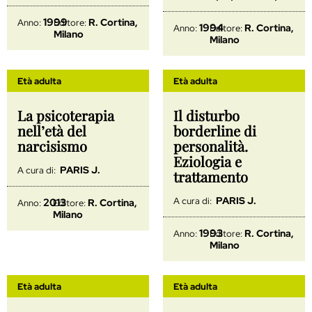
1999
R. Cortina,
Anno:
Editore:
1994
R. Cortina,
Anno:
Editore:
Milano
Milano
Età adulta
Età adulta
La psicoterapia
Il disturbo
nell’età del
borderline di
narcisismo
personalità.
Eziologia e
PARIS J.
A cura di:
trattamento
PARIS J.
A cura di:
2013
R. Cortina,
Anno:
Editore:
Milano
1993
R. Cortina,
Anno:
Editore:
Milano
Età adulta
Età adulta