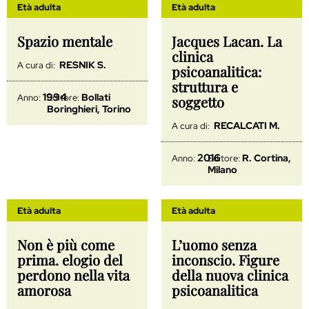
Età adulta
Età adulta
Spazio mentale
Jacques Lacan. La
clinica
RESNIK S.
A cura di:
psicoanalitica:
struttura e
1994
Bollati
Anno:
Editore:
soggetto
Boringhieri, Torino
RECALCATI M.
A cura di:
2016
R. Cortina,
Anno:
Editore:
Milano
Età adulta
Età adulta
Non è più come
L’uomo senza
prima. elogio del
inconscio. Figure
perdono nella vita
della nuova clinica
amorosa
psicoanalitica