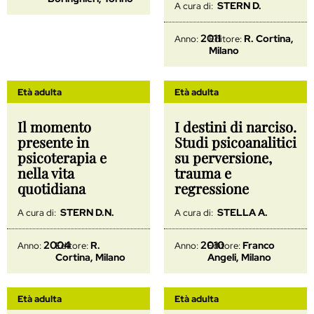
STERN D.
A cura di:
2011
R. Cortina,
Anno:
Editore:
Milano
Età adulta
Età adulta
Il momento
I destini di narciso.
presente in
Studi psicoanalitici
psicoterapia e
su perversione,
nella vita
trauma e
quotidiana
regressione
STERN D.N.
STELLA A.
A cura di:
A cura di:
2004
2010
R.
Franco
Anno:
Editore:
Anno:
Editore:
Cortina, Milano
Angeli, Milano
Età adulta
Età adulta