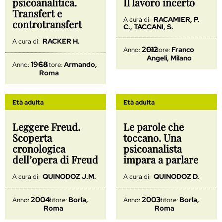
psicoanalitica.
Il lavoro incerto
Transfert e
RACAMIER, P.
A cura di:
controtransfert
C., TACCANI, S.
RACKER H.
A cura di:
2012
Franco
Anno:
Editore:
Angeli, Milano
1968
Armando,
Anno:
Editore:
Roma
Età adulta
Età adulta
Leggere Freud.
Le parole che
Scoperta
toccano. Una
cronologica
psicoanalista
dell’opera di Freud
impara a parlare
QUINODOZ J.M.
QUINODOZ D.
A cura di:
A cura di:
2004
2003
Borla,
Borla,
Anno:
Editore:
Anno:
Editore:
Roma
Roma