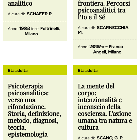
analitico
frontiera. Percorsi
psicoanalitici tra
SCHAFER R.
A cura di:
l’Io e il Sé
SCARNECCHIA
A cura di:
1983
Feltrinelli,
Anno:
Editore:
M.
Milano
2007
Franco
Anno:
Editore:
Angeli, Milano
Età adulta
Età adulta
Psicoterapia
La mente del
psicoanalitica:
corpo:
verso una
intenzionalità e
rifondazione.
inconscio della
Storia, definizione,
coscienza. L’azione
metodo, diagnosi,
umana tra natura e
teoria,
cultura
epistemologia
SCANO, G. P.
A cura di: