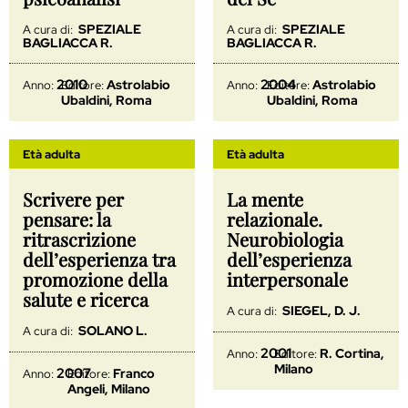
SPEZIALE
SPEZIALE
A cura di:
A cura di:
BAGLIACCA R.
BAGLIACCA R.
2010
2004
Astrolabio
Astrolabio
Anno:
Editore:
Anno:
Editore:
Ubaldini, Roma
Ubaldini, Roma
Età adulta
Età adulta
Scrivere per
La mente
pensare: la
relazionale.
ritrascrizione
Neurobiologia
dell’esperienza tra
dell’esperienza
promozione della
interpersonale
salute e ricerca
SIEGEL, D. J.
A cura di:
SOLANO L.
A cura di:
2001
R. Cortina,
Anno:
Editore:
Milano
2007
Franco
Anno:
Editore:
Angeli, Milano