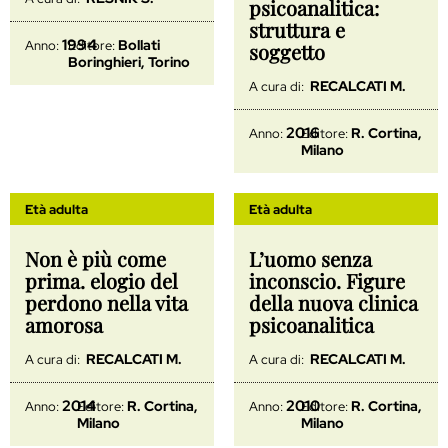
psicoanalitica:
struttura e
1994
Bollati
Anno:
Editore:
soggetto
Boringhieri, Torino
RECALCATI M.
A cura di:
2016
R. Cortina,
Anno:
Editore:
Milano
Età adulta
Età adulta
Non è più come
L’uomo senza
prima. elogio del
inconscio. Figure
perdono nella vita
della nuova clinica
amorosa
psicoanalitica
RECALCATI M.
RECALCATI M.
A cura di:
A cura di:
2014
2010
R. Cortina,
R. Cortina,
Anno:
Editore:
Anno:
Editore:
Milano
Milano