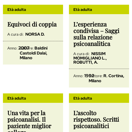
Età adulta
Età adulta
Equivoci di coppia
L’esperienza
condivisa – Saggi
NORSA D.
A cura di:
sulla relazione
psicoanalitica
2007
Baldini
Anno:
Editore:
Castoldi Dalai,
NISSIM
A cura di:
Milano
MOMIGLIANO L.,
ROBUTTI, A.
1992
R. Cortina,
Anno:
Editore:
Milano
Età adulta
Età adulta
Una vita per la
L’ascolto
psicoanalisi. Il
rispettoso. Scritti
paziente miglior
psicoanalitici