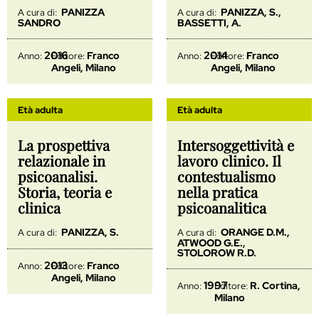
PANIZZA
PANIZZA, S.,
A cura di:
A cura di:
SANDRO
BASSETTI, A.
2016
2014
Franco
Franco
Anno:
Editore:
Anno:
Editore:
Angeli, Milano
Angeli, Milano
Età adulta
Età adulta
La prospettiva
Intersoggettività e
relazionale in
lavoro clinico. Il
psicoanalisi.
contestualismo
Storia, teoria e
nella pratica
clinica
psicoanalitica
PANIZZA, S.
ORANGE D.M.,
A cura di:
A cura di:
ATWOOD G.E.,
STOLOROW R.D.
2013
Franco
Anno:
Editore:
Angeli, Milano
1997
R. Cortina,
Anno:
Editore:
Milano