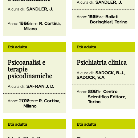
SANDLER, J.
A cura di:
SANDLER, J.
A cura di:
1987
Bollati
Anno:
Editore:
Boringhieri, Torino
1996
R. Cortina,
Anno:
Editore:
Milano
Età adulta
Età adulta
Psicoanalisi e
Psichiatria clinica
terapie
SADOCK, B.J.,
A cura di:
psicodinamiche
SADOCK, V.A.
SAFRAN J. D.
A cura di:
2001
Centro
Anno:
Editore:
Scientifico Editore,
2012
R. Cortina,
Anno:
Editore:
Torino
Milano
Età adulta
Età adulta