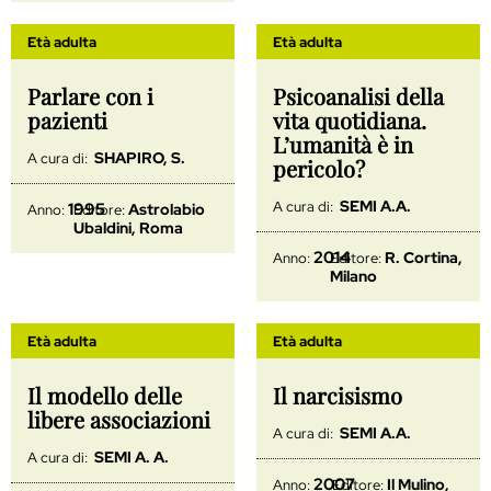
Età adulta
Età adulta
Parlare con i
Psicoanalisi della
pazienti
vita quotidiana.
L’umanità è in
SHAPIRO, S.
A cura di:
pericolo?
SEMI A.A.
A cura di:
1995
Astrolabio
Anno:
Editore:
Ubaldini, Roma
2014
R. Cortina,
Anno:
Editore:
Milano
Età adulta
Età adulta
Il modello delle
Il narcisismo
libere associazioni
SEMI A.A.
A cura di:
SEMI A. A.
A cura di:
2007
Il Mulino,
Anno:
Editore: