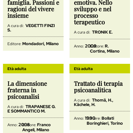
famiglia. Passioni e
emotiva. Nello
ragioni del vivere
sviluppo e nel
insieme
processo
terapeutico
VEGETTI FINZI
A cura di:
S.
TRONIK E.
A cura di:
Mondadori, Milano
Editore:
2008
R.
Anno:
Editore:
Cortina, Milano
Età adulta
Età adulta
La dimensione
Trattato di terapia
fraterna in
psicoanalitica
psicoanalisi
Thomä, H.,
A cura di:
Kächele, H.
TRAPANESE G.
A cura di:
E SOMMANTICO M.
1990
Bollati
Anno:
Editore:
Boringhieri, Torino
2008
Franco
Anno:
Editore:
Angeli, Milano