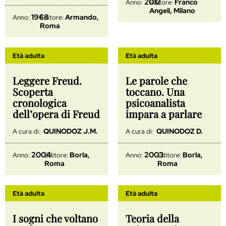
2012
Franco
Anno:
Editore:
Angeli, Milano
1968
Armando,
Anno:
Editore:
Roma
Età adulta
Età adulta
Leggere Freud.
Le parole che
Scoperta
toccano. Una
cronologica
psicoanalista
dell’opera di Freud
impara a parlare
QUINODOZ J.M.
QUINODOZ D.
A cura di:
A cura di:
2004
2003
Borla,
Borla,
Anno:
Editore:
Anno:
Editore:
Roma
Roma
Età adulta
Età adulta
I sogni che voltano
Teoria della