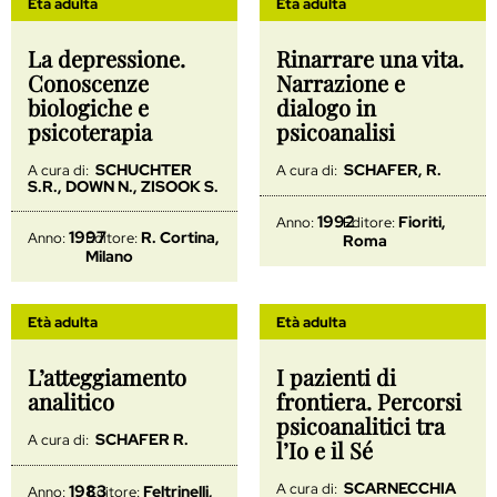
Età adulta
Età adulta
La depressione.
Rinarrare una vita.
Conoscenze
Narrazione e
biologiche e
dialogo in
psicoterapia
psicoanalisi
SCHUCHTER
SCHAFER, R.
A cura di:
A cura di:
S.R., DOWN N., ZISOOK S.
1992
Fioriti,
Anno:
Editore:
1997
R. Cortina,
Anno:
Editore:
Roma
Milano
Età adulta
Età adulta
L’atteggiamento
I pazienti di
analitico
frontiera. Percorsi
psicoanalitici tra
SCHAFER R.
A cura di:
l’Io e il Sé
SCARNECCHIA
A cura di:
1983
Feltrinelli,
Anno:
Editore: