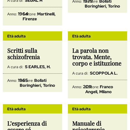
SEGAL H
A cura di:
1979
Bollati
Anno:
Editore:
Boringhieri, Torino
1964
Martinelli,
Anno:
Editore:
Firenze
Età adulta
Età adulta
Scritti sulla
La parola non
schizofrenia
trovata. Mente,
corpo e istituzione
S EARLES, H.
A cura di:
SCOPPOLA L.
A cura di:
1965
Bollati
Anno:
Editore:
Boringhieri, Torino
2011
Franco
Anno:
Editore:
Angeli, Milano
Età adulta
Età adulta
L’esperienza di
Manuale di
essere sé.
psicoterapia