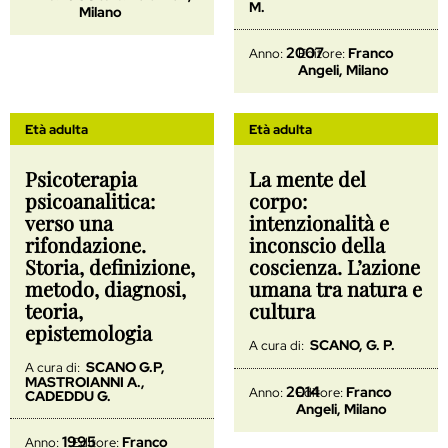
M.
Milano
2007
Franco
Anno:
Editore:
Angeli, Milano
Età adulta
Età adulta
Psicoterapia
La mente del
psicoanalitica:
corpo:
verso una
intenzionalità e
rifondazione.
inconscio della
Storia, definizione,
coscienza. L’azione
metodo, diagnosi,
umana tra natura e
teoria,
cultura
epistemologia
SCANO, G. P.
A cura di:
SCANO G.P,
A cura di:
MASTROIANNI A.,
2014
Franco
Anno:
Editore:
CADEDDU G.
Angeli, Milano
1995
Franco
Anno:
Editore: