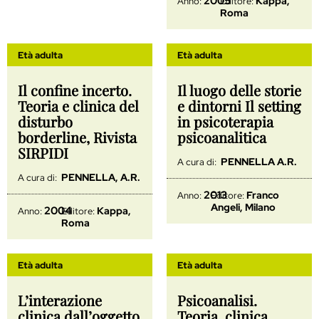
2005
Kappa,
Anno:
Editore:
Roma
Età adulta
Età adulta
Il confine incerto.
Il luogo delle storie
Teoria e clinica del
e dintorni Il setting
disturbo
in psicoterapia
borderline, Rivista
psicoanalitica
SIRPIDI
PENNELLA A.R.
A cura di:
PENNELLA, A.R.
A cura di:
2013
Franco
Anno:
Editore:
Angeli, Milano
2004
Kappa,
Anno:
Editore:
Roma
Età adulta
Età adulta
L’interazione
Psicoanalisi.
clinica dall’oggetto
Teoria, clinica,