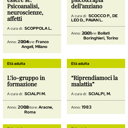
Psicoanalisi,
dell’anziano
neuroscienze,
SCOCCO P., DE
A cura di:
affetti
LEO D., PAVAN L.
SCOPPOLA L.
A cura di:
2001
Bollati
Anno:
Editore:
Boringhieri, Torino
2004
Franco
Anno:
Editore:
Angeli, Milano
Età adulta
Età adulta
L’io-gruppo in
“Riprendiamoci la
formazione
malattia”
SCIALPI M.
SCIALPI, M.
A cura di:
A cura di:
2008
1983
Aracne,
Anno:
Editore:
Anno:
Roma