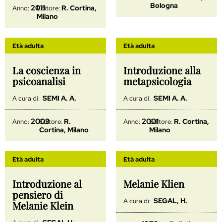
Bologna
2011
R. Cortina,
Anno:
Editore:
Milano
Età adulta
Età adulta
La coscienza in
Introduzione alla
psicoanalisi
metapsicologia
SEMI A. A.
SEMI A. A.
A cura di:
A cura di:
2003
2001
R.
R. Cortina,
Anno:
Editore:
Anno:
Editore:
Cortina, Milano
Milano
Età adulta
Età adulta
Introduzione al
Melanie Klien
pensiero di
SEGAL, H.
A cura di:
Melanie Klein