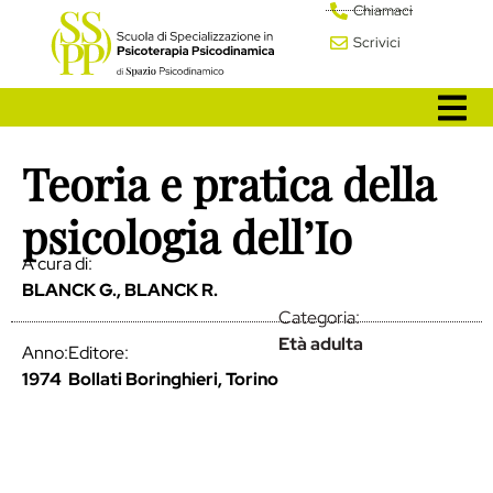
Chiamaci
Scrivici
Teoria e pratica della
psicologia dell’Io
A cura di:
BLANCK G., BLANCK R.
Categoria:
Età adulta
Anno:
Editore:
1974
Bollati Boringhieri, Torino