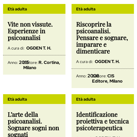
Età adulta
Età adulta
Vite non vissute.
Riscoprire la
Esperienze in
psicoanalisi.
psicoanalisi
Pensare e sognare,
imparare e
OGDEN T. H.
A cura di:
dimenticare
OGDEN T. H.
A cura di:
2015
R. Cortina,
Anno:
Editore:
Milano
2008
CIS
Anno:
Editore:
Editore, Milano
Età adulta
Età adulta
L’arte della
Identificazione
psicoanalisi.
proiettiva e tecnica
Sognare sogni non
psicoterapeutica
sognati