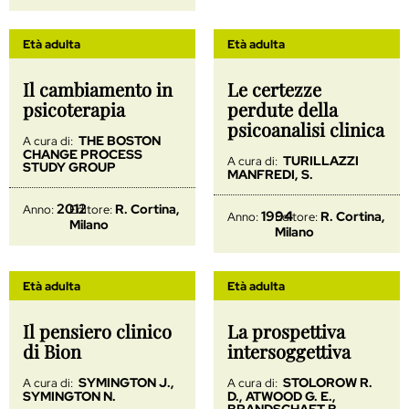
Età adulta
Età adulta
Il cambiamento in
Le certezze
psicoterapia
perdute della
psicoanalisi clinica
THE BOSTON
A cura di:
CHANGE PROCESS
TURILLAZZI
A cura di:
STUDY GROUP
MANFREDI, S.
2012
R. Cortina,
Anno:
Editore:
1994
R. Cortina,
Anno:
Editore:
Milano
Milano
Età adulta
Età adulta
Il pensiero clinico
La prospettiva
di Bion
intersoggettiva
SYMINGTON J.,
STOLOROW R.
A cura di:
A cura di:
SYMINGTON N.
D., ATWOOD G. E.,
BRANDSCHAFT B.