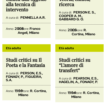
alla tecnica di
ricerca
intervento
PERSON E. S.,
A cura di:
COOPER A. M.,
PENNELLA A.R.
A cura di:
GABBARD G. O.
2008
Franco
Anno:
Editore:
2005
R.
Anno:
Editore:
Angeli, Milano
Cortina, Milano
Età adulta
Età adulta
Studi critici su Il
Studi critici su
Poeta e la Fantasia
“L’amore di
transfert”
PERSON, E.S.,
A cura di:
FONAGY, P., FIGUEIRA,
PEARSON, E.S.,
A cura di:
S.A.
HAGELIN, A., FONAGY, P.
1999
R. Cortina,
Anno:
Editore:
1994
R. Cortina,
Anno:
Editore:
Milano
Milano