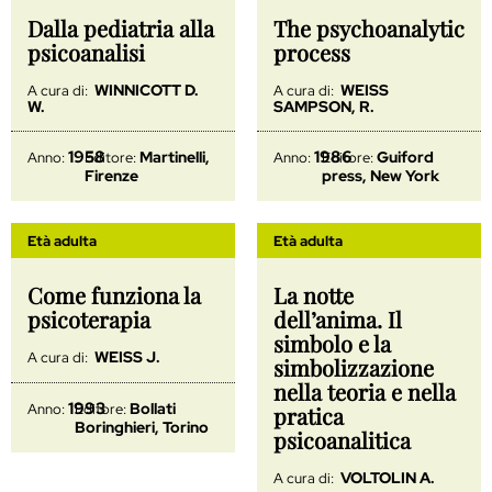
Dalla pediatria alla
The psychoanalytic
psicoanalisi
process
WINNICOTT D.
WEISS
A cura di:
A cura di:
W.
SAMPSON, R.
1958
1986
Martinelli,
Guiford
Anno:
Editore:
Anno:
Editore:
Firenze
press, New York
Età adulta
Età adulta
Come funziona la
La notte
psicoterapia
dell’anima. Il
simbolo e la
WEISS J.
A cura di:
simbolizzazione
nella teoria e nella
1993
Bollati
Anno:
Editore:
pratica
Boringhieri, Torino
psicoanalitica
VOLTOLIN A.
A cura di: