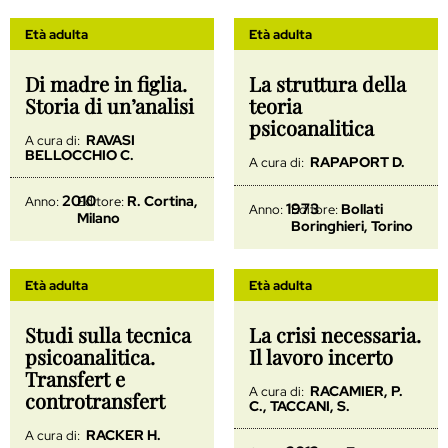
Età adulta
Età adulta
Di madre in figlia.
La struttura della
Storia di un’analisi
teoria
psicoanalitica
RAVASI
A cura di:
BELLOCCHIO C.
RAPAPORT D.
A cura di:
2010
R. Cortina,
Anno:
Editore:
1973
Bollati
Anno:
Editore:
Milano
Boringhieri, Torino
Età adulta
Età adulta
Studi sulla tecnica
La crisi necessaria.
psicoanalitica.
Il lavoro incerto
Transfert e
RACAMIER, P.
A cura di:
controtransfert
C., TACCANI, S.
RACKER H.
A cura di: