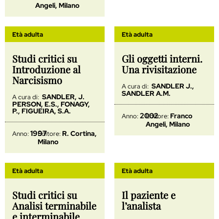
Angeli, Milano
Età adulta
Età adulta
Studi critici su
Gli oggetti interni.
Introduzione al
Una rivisitazione
Narcisismo
SANDLER J.,
A cura di:
SANDLER A.M.
SANDLER, J.
A cura di:
PERSON, E.S., FONAGY,
P., FIGUEIRA, S.A.
2002
Franco
Anno:
Editore:
Angeli, Milano
1997
R. Cortina,
Anno:
Editore:
Milano
Età adulta
Età adulta
Studi critici su
Il paziente e
Analisi terminabile
l’analista
e interminabile