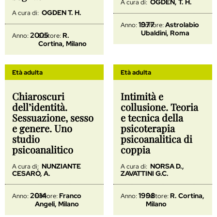
OGDEN, T. H.
A cura di:
OGDEN T. H.
A cura di:
1977
Astrolabio
Anno:
Editore:
Ubaldini, Roma
2005
R.
Anno:
Editore:
Cortina, Milano
Età adulta
Età adulta
Chiaroscuri
Intimità e
dell’identità.
collusione. Teoria
Sessuazione, sesso
e tecnica della
e genere. Uno
psicoterapia
studio
psicoanalitica di
psicoanalitico
coppia
NUNZIANTE
NORSA D.,
A cura di:
A cura di:
CESARÒ, A.
ZAVATTINI G.C.
2014
1998
Franco
R. Cortina,
Anno:
Editore:
Anno:
Editore:
Angeli, Milano
Milano