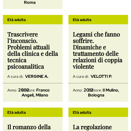
Roma
Età adulta
Età adulta
Trascrivere
Legami che fanno
l’inconscio.
soffrire.
Problemi attuali
Dinamiche e
della clinica e della
trattamento delle
tecnica
relazioni di coppia
psicoanalitica
violente
VERGINE A.
VELOTTI P.
A cura di:
A cura di:
2002
2012
Franco
Il Mulino,
Anno:
Editore:
Anno:
Editore:
Angeli, Milano
Bologna
Età adulta
Età adulta
Il romanzo della
La regolazione