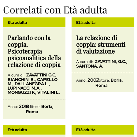
Correlati con Età adulta
Età adulta
Età adulta
Parlando con la
La relazione di
coppia.
coppia: strumenti
Psicoterapia
di valutazione
psicoanalitica della
ZAVATTINI, G.C.,
A cura di:
relazione di coppia
SANTONA, A.
ZAVATTINI G.C,
A cura di:
BIANCHINI B., CAPELLO
2007
Borla,
Anno:
Editore:
M., DALLANEGRA L.,
Roma
LUPINACCI M.A.,
MONGUZZI F., VITALINI L.
2013
Borla,
Anno:
Editore:
Roma
Età adulta
Età adulta