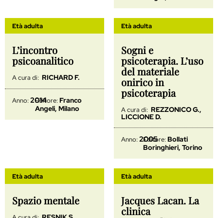
Età adulta
Età adulta
L’incontro
Sogni e
psicoanalitico
psicoterapia. L’uso
del materiale
RICHARD F.
A cura di:
onirico in
psicoterapia
2014
Franco
Anno:
Editore:
Angeli, Milano
REZZONICO G.,
A cura di:
LICCIONE D.
2005
Bollati
Anno:
Editore:
Boringhieri, Torino
Età adulta
Età adulta
Spazio mentale
Jacques Lacan. La
clinica
RESNIK S.
A cura di: