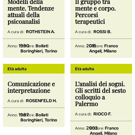
Modelli della
Il gruppo tra
mente. Tendenze
mente e corpo.
attuali della
Percorsi
psicoanalisi
terapeutici
ROTHSTEIN A.
ROSSI B.
A cura di:
A cura di:
1990
2015
Bollati
Franco
Anno:
Editore:
Anno:
Editore:
Boringhieri, Torino
Angeli, Milano
Età adulta
Età adulta
Comunicazione e
L’analisi dei sogni.
interpretazione
Gli scritti del sesto
colloquio a
ROSENFELD H.
A cura di:
Palermo
RIOCO F.
A cura di:
1987
Bollati
Anno:
Editore:
Boringhieri, Torino
2003
Franco
Anno:
Editore:
Angeli, Milano