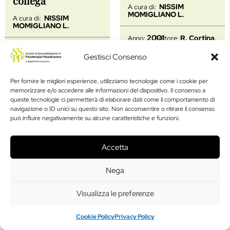
collega
NISSIM
A cura di:
MOMIGLIANO L.
NISSIM
A cura di:
MOMIGLIANO L.
2001
R. Cortina,
Anno:
Editore:
Milano
2012
INSMLI,
Anno:
Editore:
Gestisci Consenso
Roma
Per fornire le migliori esperienze, utilizziamo tecnologie come i cookie per
Età adulta
Età adulta
memorizzare e/o accedere alle informazioni del dispositivo. Il consenso a
queste tecnologie ci permetterà di elaborare dati come il comportamento di
navigazione o ID unici su questo sito. Non acconsentire o ritirare il consenso
Famiglie in
Lavorare con la
può influire negativamente su alcune caratteristiche e funzioni.
trasformazione
famiglia
NICOLÒ A.M.,
NICOLÒ A.M,
A cura di:
A cura di:
Accetta
BENGOZI P., LUCARELLI
ZAMPINO A.F.
D.
Nega
2002
Carocci,
Anno:
Editore:
2015
Franco
Anno:
Editore:
Roma
Angeli, Milano
Visualizza le preferenze
Cookie Policy
Privacy Policy
Età adulta
Età adulta