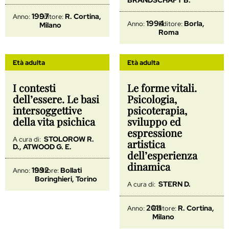
1997
R. Cortina,
Anno:
Editore:
1994
Borla,
Anno:
Editore:
Milano
Roma
Età adulta
Età adulta
I contesti
Le forme vitali.
dell’essere. Le basi
Psicologia,
intersoggettive
psicoterapia,
della vita psichica
sviluppo ed
espressione
STOLOROW R.
A cura di:
artistica
D., ATWOOD G. E.
dell’esperienza
dinamica
1992
Bollati
Anno:
Editore:
Boringhieri, Torino
STERN D.
A cura di:
2011
R. Cortina,
Anno:
Editore:
Milano