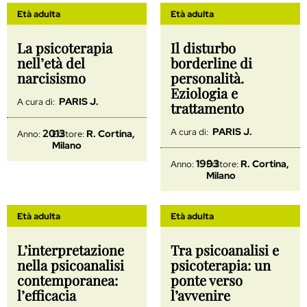
Età adulta
Età adulta
La psicoterapia
Il disturbo
nell’età del
borderline di
narcisismo
personalità.
Eziologia e
PARIS J.
A cura di:
trattamento
PARIS J.
A cura di:
2013
R. Cortina,
Anno:
Editore:
Milano
1993
R. Cortina,
Anno:
Editore:
Milano
Età adulta
Età adulta
L’interpretazione
Tra psicoanalisi e
nella psicoanalisi
psicoterapia: un
contemporanea:
ponte verso
l’efficacia
l’avvenire