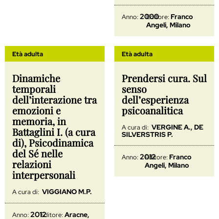
2000
Franco
Anno:
Editore:
Angeli, Milano
Età adulta
Età adulta
Dinamiche
Prendersi cura. Sul
temporali
senso
dell’interazione tra
dell’esperienza
emozioni e
psicoanalitica
memoria, in
VERGINE A., DE
A cura di:
Battaglini I. (a cura
SILVERSTRIS P.
di), Psicodinamica
del Sé nelle
2012
Franco
Anno:
Editore:
relazioni
Angeli, Milano
interpersonali
VIGGIANO M.P.
A cura di:
2012
Aracne,
Anno:
Editore: