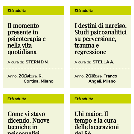
Età adulta
Età adulta
Il momento
I destini di narciso.
presente in
Studi psicoanalitici
psicoterapia e
su perversione,
nella vita
trauma e
quotidiana
regressione
STERN D.N.
STELLA A.
A cura di:
A cura di:
2004
2010
R.
Franco
Anno:
Editore:
Anno:
Editore:
Cortina, Milano
Angeli, Milano
Età adulta
Età adulta
Come vi stavo
Ubi maior. Il
dicendo. Nuove
tempo e la cura
tecniche in
delle lacerazioni
psicoanalisi
del Sè